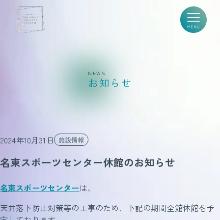
NEWS
お知らせ
2024年10月31日
施設情報
名東スポーツセンター休館のお知らせ
名東スポーツセンター
は、
天井落下防止対策等の工事のため、下記の期間全館休館を予
定しております。