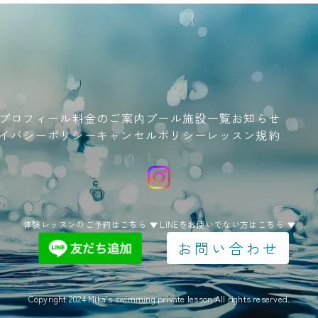
プロフィール
料金のご案内
プール施設一覧
お知らせ
イバシーポリシー
キャンセルポリシー
レッスン規約
体験レッスンのご予約はこちら
LINEをお使いでない方はこちら
お問い合わせ
Copyright 2024 Mika's swimming private lesson All rights reserved.