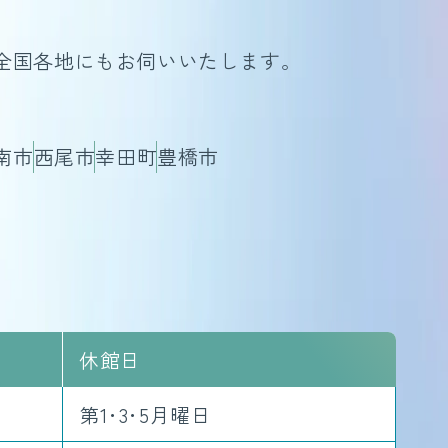
全国各地にもお伺いいたします。
南市
西尾市
幸田町
豊橋市
休館日
第1･3･5月曜日