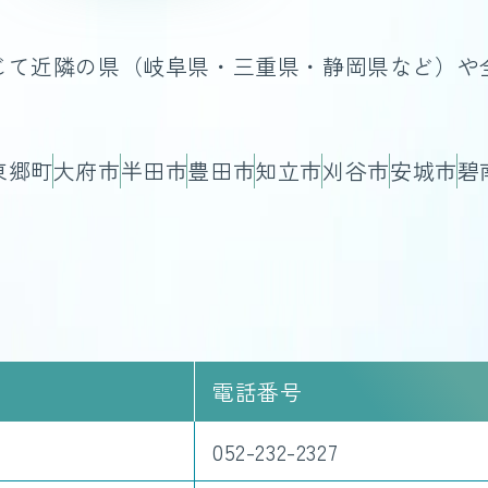
じて近隣の県（岐阜県・三重県・静岡県など）や
東郷町
大府市
半田市
豊田市
知立市
刈谷市
安城市
碧
電話番号
052-232-2327